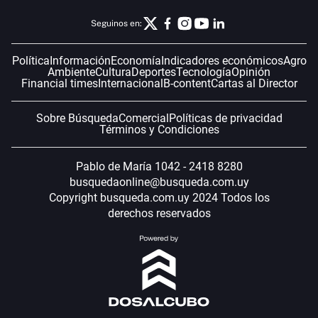
Seguinos en:
Política
Información
Economía
Indicadores económicos
Agro
Ambiente
Cultura
Deportes
Tecnología
Opinión
Financial times
Internacional
B-content
Cartas al Director
Sobre Búsqueda
Comercial
Políticas de privacidad
Términos y Condiciones
Pablo de María 1042 - 2418 8280
busquedaonline@busqueda.com.uy
Copyright busqueda.com.uy 2024 Todos los
derechos reservados