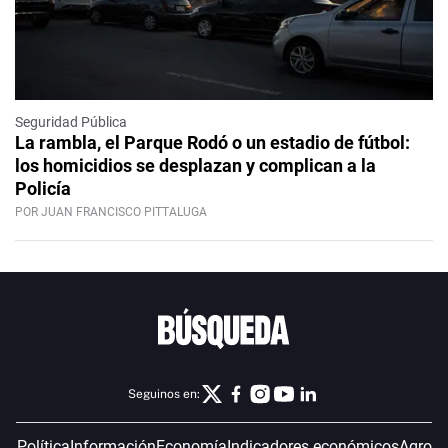
Seguridad Pública
La rambla, el Parque Rodó o un estadio de fútbol:
los homicidios se desplazan y complican a la
Policía
POR JUAN FRANCISCO PITTALUGA
Seguinos en:
Política
Información
Economía
Indicadores económicos
Agro