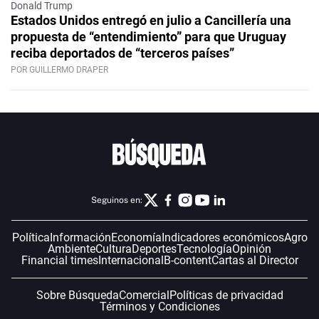
Donald Trump
Estados Unidos entregó en julio a Cancillería una
propuesta de “entendimiento” para que Uruguay
reciba deportados de “terceros países”
POR GUILLERMO DRAPER
Seguinos en:
Política
Información
Economía
Indicadores económicos
Agro
Ambiente
Cultura
Deportes
Tecnología
Opinión
Financial times
Internacional
B-content
Cartas al Director
Sobre Búsqueda
Comercial
Políticas de privacidad
Términos y Condiciones