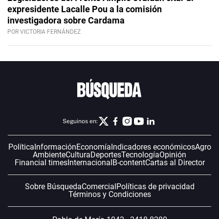
expresidente Lacalle Pou a la comisión
investigadora sobre Cardama
POR VICTORIA FERNÁNDEZ
Seguinos en:
Política
Información
Economía
Indicadores económicos
Agro
Ambiente
Cultura
Deportes
Tecnología
Opinión
Financial times
Internacional
B-content
Cartas al Director
Sobre Búsqueda
Comercial
Políticas de privacidad
Términos y Condiciones