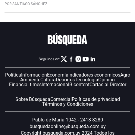
POR SANTIAGO SÁNCHEZ
Seguinos en:
Política
Información
Economía
Indicadores económicos
Agro
Ambiente
Cultura
Deportes
Tecnología
Opinión
Financial times
Internacional
B-content
Cartas al Director
Sobre Búsqueda
Comercial
Políticas de privacidad
Términos y Condiciones
Pablo de María 1042 - 2418 8280
busquedaonline@busqueda.com.uy
Copyright busqueda.com.uy 2024 Todos los