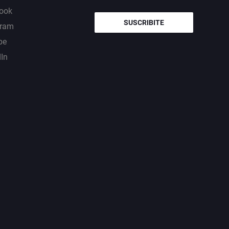
ook
SUSCRIBITE
gram
be
dIn