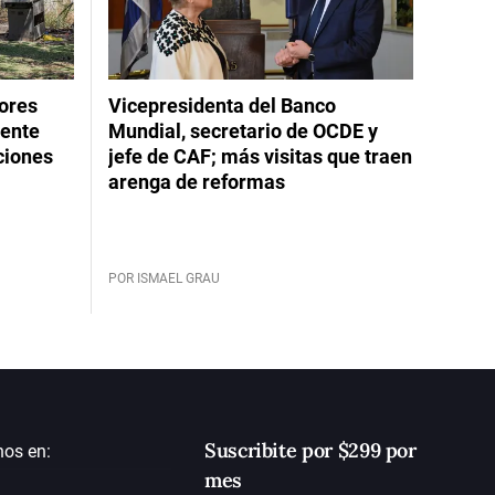
dores
Vicepresidenta del Banco
rente
Mundial, secretario de OCDE y
ciones
jefe de CAF; más visitas que traen
arenga de reformas
POR ISMAEL GRAU
Suscribite por $299 por
nos en:
mes