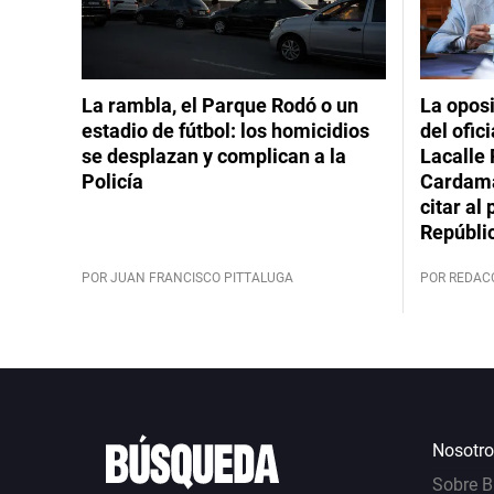
La rambla, el Parque Rodó o un
La oposi
estadio de fútbol: los homicidios
del ofic
se desplazan y complican a la
Lacalle 
Policía
Cardama
citar al
Repúbli
POR JUAN FRANCISCO PITTALUGA
POR REDAC
Nosotro
Sobre 