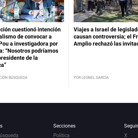
ción cuestionó intención
Viajes a Israel de legisla
ialismo de convocar a
causan controversia; el F
Pou a investigadora por
Amplio rechazó las invita
: “Nosotros podríamos
 presidente de la
ca”
CIÓN BÚSQUEDA
POR LEONEL GARCÍA
s
Secciones
Segui
Búsqueda
Política
X