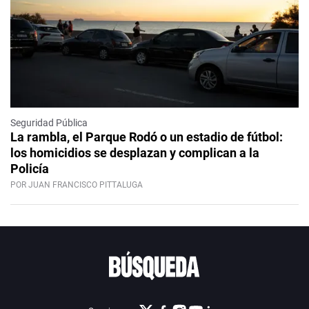
Seguridad Pública
La rambla, el Parque Rodó o un estadio de fútbol:
los homicidios se desplazan y complican a la
Policía
POR JUAN FRANCISCO PITTALUGA