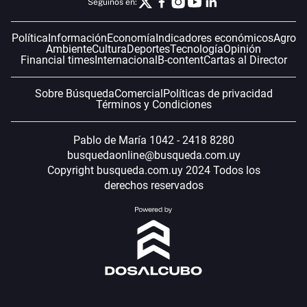
Seguinos en:
Política
Información
Economía
Indicadores económicos
Agro
Ambiente
Cultura
Deportes
Tecnología
Opinión
Financial times
Internacional
B-content
Cartas al Director
Sobre Búsqueda
Comercial
Políticas de privacidad
Términos y Condiciones
Pablo de María 1042 - 2418 8280
busquedaonline@busqueda.com.uy
Copyright busqueda.com.uy 2024 Todos los
derechos reservados