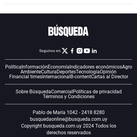
Seguinos en:
Política
Información
Economía
Indicadores económicos
Agro
Ambiente
Cultura
Deportes
Tecnología
Opinión
Financial times
Internacional
B-content
Cartas al Director
Sobre Búsqueda
Comercial
Políticas de privacidad
Términos y Condiciones
Pablo de María 1042 - 2418 8280
busquedaonline@busqueda.com.uy
Copyright busqueda.com.uy 2024 Todos los
derechos reservados