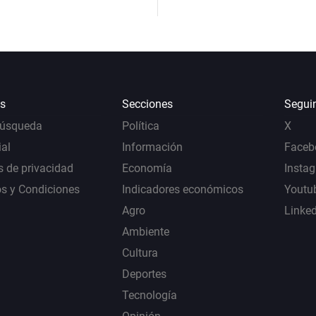
s
Secciones
Segui
Búsqueda
Política
X
al
Información
Faceb
s de privacidad
Economía
Insta
s y Condiciones
Indicadores económicos
Youtu
Agro
Linke
Ambiente
Cultura
Deportes
Tecnología