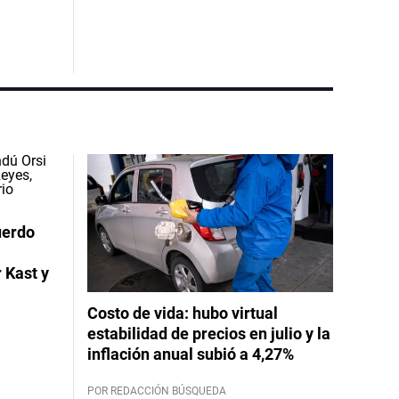
uerdo
 Kast y
Costo de vida: hubo virtual
estabilidad de precios en julio y la
inflación anual subió a 4,27%
POR REDACCIÓN BÚSQUEDA