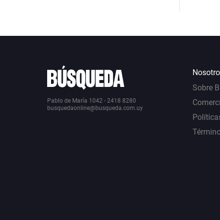
Nosotro
Sobre 
Pablo de María 1042 - 2418 8280
Comerci
busquedaonline@busqueda.com.uy
Política
Término