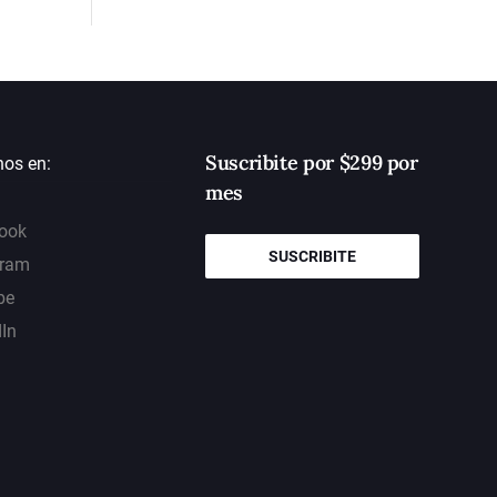
Suscribite por $299 por
nos en:
mes
ook
SUSCRIBITE
gram
be
dIn