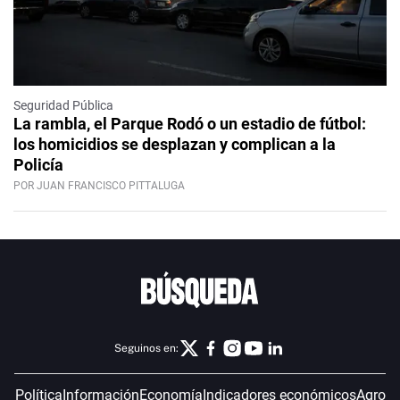
Seguridad Pública
La rambla, el Parque Rodó o un estadio de fútbol:
los homicidios se desplazan y complican a la
Policía
POR JUAN FRANCISCO PITTALUGA
Seguinos en:
Política
Información
Economía
Indicadores económicos
Agro