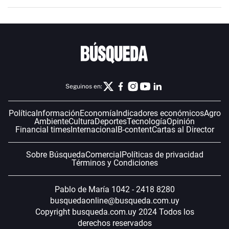
Seguinos en:
Política
Información
Economía
Indicadores económicos
Agro
Ambiente
Cultura
Deportes
Tecnología
Opinión
Financial times
Internacional
B-content
Cartas al Director
Sobre Búsqueda
Comercial
Políticas de privacidad
Términos y Condiciones
Pablo de María 1042 - 2418 8280
busquedaonline@busqueda.com.uy
Copyright busqueda.com.uy 2024 Todos los
derechos reservados