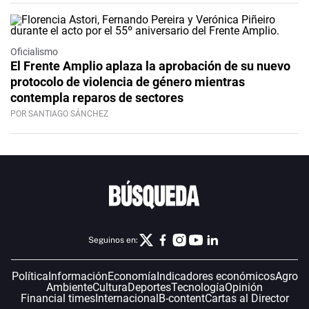
Oficialismo
El Frente Amplio aplaza la aprobación de su nuevo
protocolo de violencia de género mientras
contempla reparos de sectores
POR SANTIAGO SÁNCHEZ
Seguinos en:
Política
Información
Economía
Indicadores económicos
Agro
Ambiente
Cultura
Deportes
Tecnología
Opinión
Financial times
Internacional
B-content
Cartas al Director