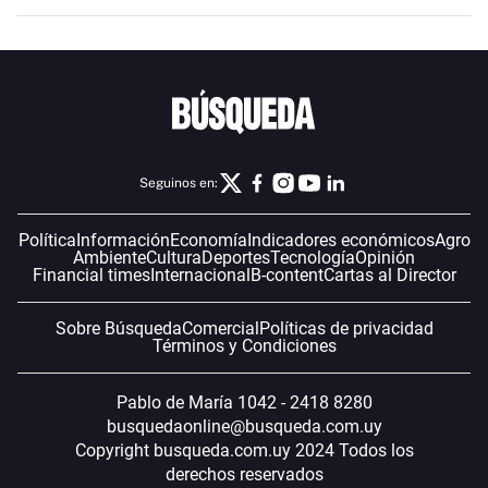
Seguinos en:
Política
Información
Economía
Indicadores económicos
Agro
Ambiente
Cultura
Deportes
Tecnología
Opinión
Financial times
Internacional
B-content
Cartas al Director
Sobre Búsqueda
Comercial
Políticas de privacidad
Términos y Condiciones
Pablo de María 1042 - 2418 8280
busquedaonline@busqueda.com.uy
Copyright busqueda.com.uy 2024 Todos los
derechos reservados