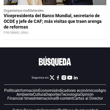
Organismos multilaterales
Vicepresidenta del Banco Mundial, secretario de
OCDE y jefe de CAF; más visitas que traen arenga
de reformas
POR ISMAEL GRAU
Seguinos en:
Política
Información
Economía
Indicadores económicos
Agro
Ambiente
Cultura
Deportes
Tecnología
Opinión
Financial times
Internacional
B-content
Cartas al Director