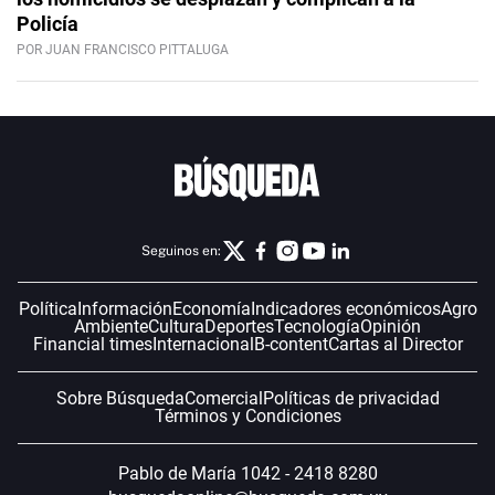
Policía
POR JUAN FRANCISCO PITTALUGA
Seguinos en:
Política
Información
Economía
Indicadores económicos
Agro
Ambiente
Cultura
Deportes
Tecnología
Opinión
Financial times
Internacional
B-content
Cartas al Director
Sobre Búsqueda
Comercial
Políticas de privacidad
Términos y Condiciones
Pablo de María 1042 - 2418 8280