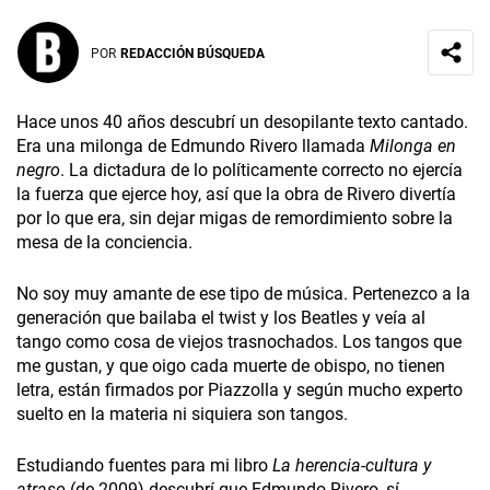
POR
REDACCIÓN BÚSQUEDA
Hace unos 40 años descubrí un desopilante texto cantado.
Era una milonga de Edmundo Rivero llamada
Milonga en
negro
. La dictadura de lo políticamente correcto no ejercía
la fuerza que ejerce hoy, así que la obra de Rivero divertía
por lo que era, sin dejar migas de remordimiento sobre la
mesa de la conciencia.
No soy muy amante de ese tipo de música. Pertenezco a la
generación que bailaba el twist y los Beatles y veía al
tango como cosa de viejos trasnochados. Los tangos que
me gustan, y que oigo cada muerte de obispo, no tienen
letra, están firmados por Piazzolla y según mucho experto
suelto en la materia ni siquiera son tangos.
Estudiando fuentes para mi libro
La herencia-cultura y
atraso
(de 2009) descubrí que Edmundo Rivero, sí