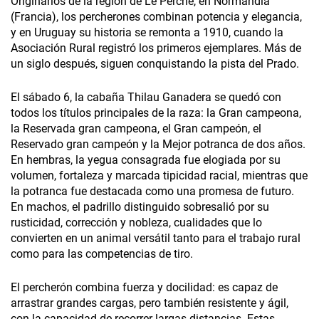
Originarios de la región de Le Perche, en Normandía
(Francia), los percherones combinan potencia y elegancia,
y en Uruguay su historia se remonta a 1910, cuando la
Asociación Rural registró los primeros ejemplares. Más de
un siglo después, siguen conquistando la pista del Prado.
El sábado 6, la cabaña Thilau Ganadera se quedó con
todos los títulos principales de la raza: la Gran campeona,
la Reservada gran campeona, el Gran campeón, el
Reservado gran campeón y la Mejor potranca de dos años.
En hembras, la yegua consagrada fue elogiada por su
volumen, fortaleza y marcada tipicidad racial, mientras que
la potranca fue destacada como una promesa de futuro.
En machos, el padrillo distinguido sobresalió por su
rusticidad, corrección y nobleza, cualidades que lo
convierten en un animal versátil tanto para el trabajo rural
como para las competencias de tiro.
El percherón combina fuerza y docilidad: es capaz de
arrastrar grandes cargas, pero también resistente y ágil,
con la capacidad de recorrer largas distancias. Estas