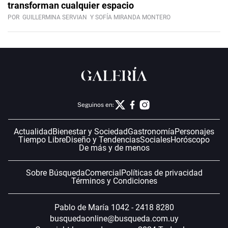
transforman cualquier espacio
POR
GUILLERMINA SERVIAN
Y SOFÍA MIRANDA MONTERO
Seguinos en:
Actualidad
Bienestar y Sociedad
Gastronomía
Personajes
Tiempo Libre
Diseño y Tendencias
Sociales
Horóscopo
De más y de menos
Sobre Búsqueda
Comercial
Políticas de privacidad
Términos y Condiciones
Pablo de María 1042 - 2418 8280
busquedaonline@busqueda.com.uy