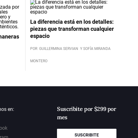
La diferencia está en los detalles:
piezas que transforman cualquier
espacio
 maneras
POR
GUILLERMINA SERVIAN
Y SOFÍA MIRANDA
MONTERO
Suscribite por $299 por
nos en:
mes
ook
SUSCRIBITE
gram