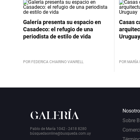
Galería presenta su espacio en
Casas cá
Casadeco: el refugio de una
arquitec
periodista de estilo de vida
Urugua
POR FEDERICA CHIARINO VANRELL
POR MARÍA 
Nosotro
Sobre 
Pablo de María 1042 - 2418 8280
Comerci
bú
squedaonline@busqueda.com.uy
Término