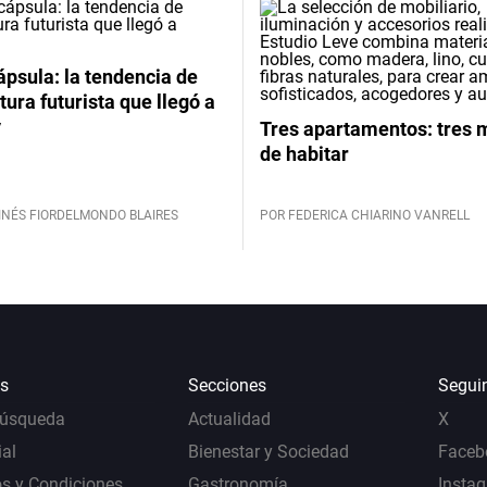
psula: la tendencia de
tura futurista que llegó a
y
Tres apartamentos: tres
de habitar
INÉS FIORDELMONDO BLAIRES
POR FEDERICA CHIARINO VANRELL
s
Secciones
Segui
Búsqueda
Actualidad
X
al
Bienestar y Sociedad
Faceb
s y Condiciones
Gastronomía
Insta