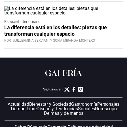
Especial interiorismo
La diferencia está en los detalles: piezas que
transforman cualquier espacio
POR
GUILLERMINA SERVIAN
Y SOFÍA MIRANDA MONTERO
Seguinos en:
Actualidad
Bienestar y Sociedad
Gastronomía
Personajes
Tiempo Libre
Diseño y Tendencias
Sociales
Horóscopo
De más y de menos