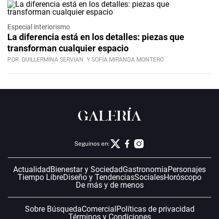
Especial interiorismo
La diferencia está en los detalles: piezas que
transforman cualquier espacio
POR
GUILLERMINA SERVIAN
Y SOFÍA MIRANDA MONTERO
Seguinos en:
Actualidad
Bienestar y Sociedad
Gastronomía
Personajes
Tiempo Libre
Diseño y Tendencias
Sociales
Horóscopo
De más y de menos
Sobre Búsqueda
Comercial
Políticas de privacidad
Términos y Condiciones