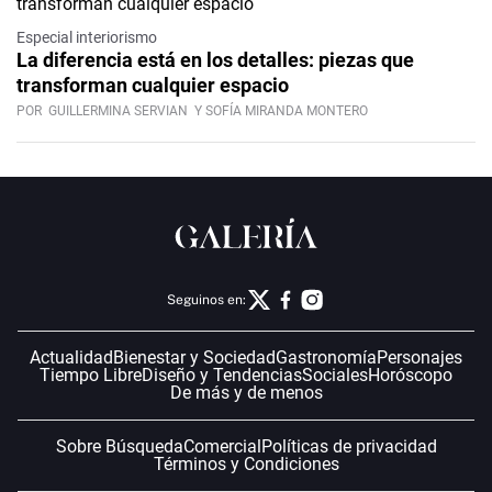
Especial interiorismo
La diferencia está en los detalles: piezas que
transforman cualquier espacio
POR
GUILLERMINA SERVIAN
Y SOFÍA MIRANDA MONTERO
Seguinos en:
Actualidad
Bienestar y Sociedad
Gastronomía
Personajes
Tiempo Libre
Diseño y Tendencias
Sociales
Horóscopo
De más y de menos
Sobre Búsqueda
Comercial
Políticas de privacidad
Términos y Condiciones