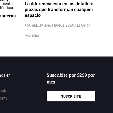
La diferencia está en los detalles:
piezas que transforman cualquier
espacio
 maneras
POR
GUILLERMINA SERVIAN
Y SOFÍA MIRANDA
MONTERO
Suscribite por $299 por
nos en:
mes
ook
SUSCRIBITE
gram