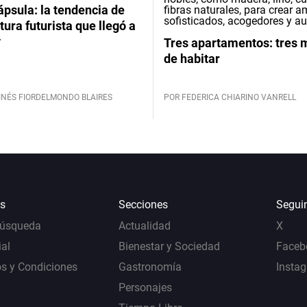
psula: la tendencia de
tura futurista que llegó a
y
Tres apartamentos: tres
de habitar
INÉS FIORDELMONDO BLAIRES
POR FEDERICA CHIARINO VANRELL
s
Secciones
Segui
Búsqueda
Actualidad
X
al
Bienestar y Sociedad
Faceb
s y Condiciones
Gastronomía
Insta
Personajes