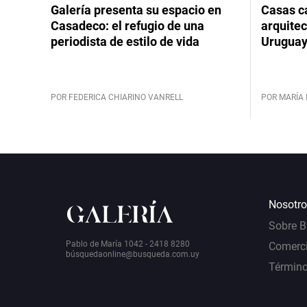
Galería presenta su espacio en
Casas cá
Casadeco: el refugio de una
arquitec
periodista de estilo de vida
Urugua
POR FEDERICA CHIARINO VANRELL
POR MARÍA 
Nosotro
Sobre 
Pablo de María 1042 - 2418 8280
Comerci
bú
squedaonline@busqueda.com.uy
Término