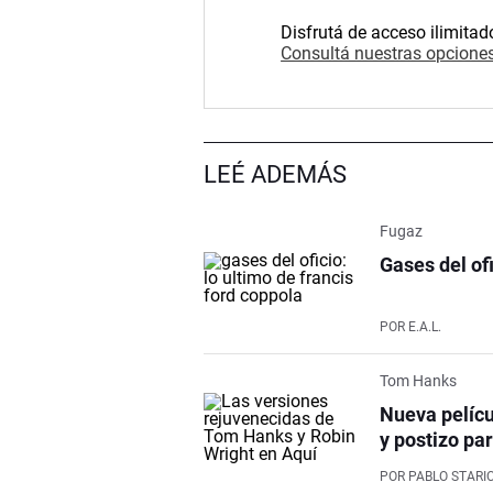
Disfrutá de acceso ilimitad
Consultá nuestras opciones
LEÉ ADEMÁS
Fugaz
Gases del of
POR
E.A.L.
Tom Hanks
Nueva pelícu
y postizo par
POR
PABLO STARI