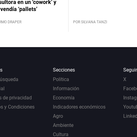
ultora en un ‘cowork’ y
vendía ‘pallets’
ERMO DRAPER
POR SILVANA TANZI
s
Secciones
Segui
Búsqueda
Política
X
al
Información
Faceb
s de privacidad
Economía
Insta
s y Condiciones
Indicadores económicos
Youtu
Agro
Linke
Ambiente
Cultura