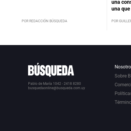
una cons
una que 
POR REDACCIÓN BÚSQUEDA
POR GUILL
Nosotro
Sobre 
Pablo de María 1042 - 2418 8280
Comerci
busquedaonline@busqueda.com.uy
Política
Término