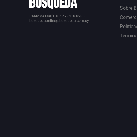
Sobre 
Pablo de María 1042 - 2418 8280
Comerci
busquedaonline@busqueda.com.uy
Política
Término