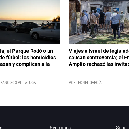
a, el Parque Rodó o un
Viajes a Israel de legisla
de fútbol: los homicidios
causan controversia; el F
azan y complican a la
Amplio rechazó las invita
FRANCISCO PITTALUGA
POR LEONEL GARCÍA
s
Secciones
Segui