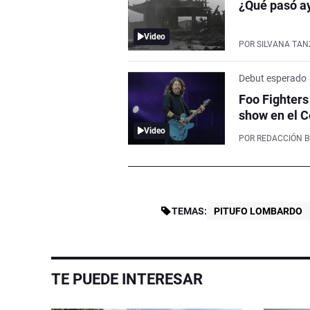
¿Qué pasó ay
Video
POR
SILVANA TAN
Debut esperado
Foo Fighters
show en el C
Video
POR
REDACCIÓN 
TEMAS:
PITUFO LOMBARDO
TE PUEDE INTERESAR