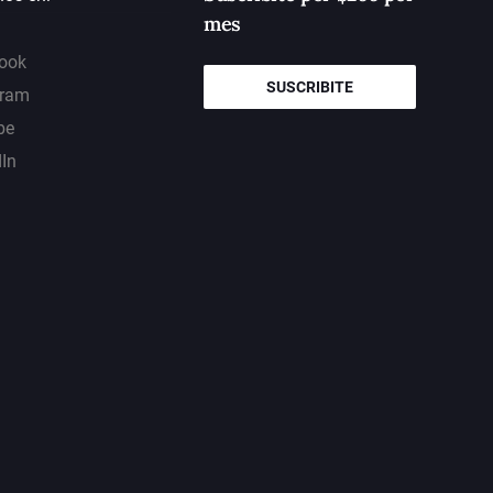
mes
ook
SUSCRIBITE
gram
be
dIn