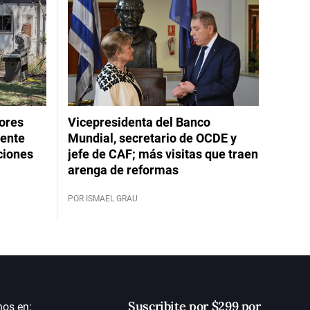
dores
Vicepresidenta del Banco
rente
Mundial, secretario de OCDE y
ciones
jefe de CAF; más visitas que traen
arenga de reformas
POR ISMAEL GRAU
Suscribite por $299 por
nos en: