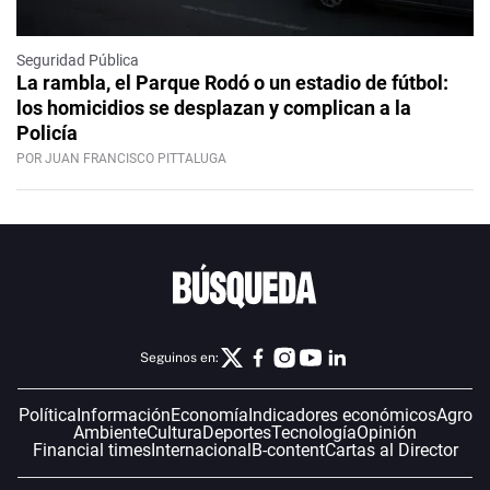
Seguridad Pública
La rambla, el Parque Rodó o un estadio de fútbol:
los homicidios se desplazan y complican a la
Policía
POR JUAN FRANCISCO PITTALUGA
Seguinos en:
Política
Información
Economía
Indicadores económicos
Agro
Ambiente
Cultura
Deportes
Tecnología
Opinión
Financial times
Internacional
B-content
Cartas al Director