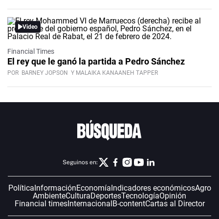
Video
Financial Times
El rey que le ganó la partida a Pedro Sánchez
POR
BARNEY JOPSON
Y MALAIKA KANAANEH TAPPER
Seguinos en:
Política
Información
Economía
Indicadores económicos
Agro
Ambiente
Cultura
Deportes
Tecnología
Opinión
Financial times
Internacional
B-content
Cartas al Director