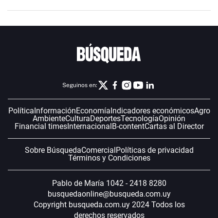
Seguinos en:
Política
Información
Economía
Indicadores económicos
Agro
Ambiente
Cultura
Deportes
Tecnología
Opinión
Financial times
Internacional
B-content
Cartas al Director
Sobre Búsqueda
Comercial
Políticas de privacidad
Términos y Condiciones
Pablo de María 1042 - 2418 8280
busquedaonline@busqueda.com.uy
Copyright busqueda.com.uy 2024 Todos los
derechos reservados