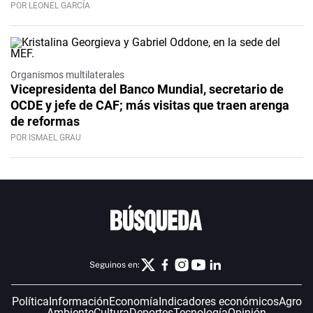
POR LEONEL GARCÍA
Organismos multilaterales
Vicepresidenta del Banco Mundial, secretario de
OCDE y jefe de CAF; más visitas que traen arenga
de reformas
POR ISMAEL GRAU
Seguinos en:
Política
Información
Economía
Indicadores económicos
Agro
Ambiente
Cultura
Deportes
Tecnología
Opinión