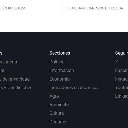
CIÓN BÚSQUEDA
POR JUAN FRANCISCO PITTALUGA
s
Secciones
Segui
Búsqueda
Política
X
al
Información
Faceb
s de privacidad
Economía
Insta
s y Condiciones
Indicadores económicos
Youtu
Agro
Linke
Ambiente
Cultura
Deportes