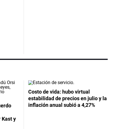
Costo de vida: hubo virtual
estabilidad de precios en julio y la
inflación anual subió a 4,27%
uerdo
 Kast y