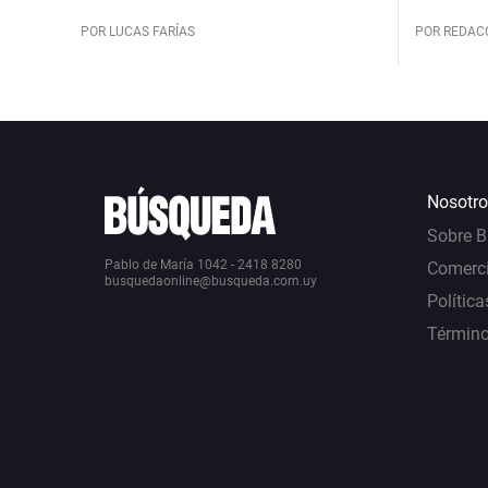
POR LUCAS FARÍAS
POR REDAC
Nosotro
Sobre 
Pablo de María 1042 - 2418 8280
Comerci
busquedaonline@busqueda.com.uy
Política
Término