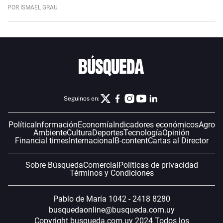
POR ISMAEL GRAU
Seguinos en:
Política
Información
Economía
Indicadores económicos
Agro
Ambiente
Cultura
Deportes
Tecnología
Opinión
Financial times
Internacional
B-content
Cartas al Director
Sobre Búsqueda
Comercial
Políticas de privacidad
Términos y Condiciones
Pablo de María 1042 - 2418 8280
busquedaonline@busqueda.com.uy
Copyright busqueda.com.uy 2024 Todos los