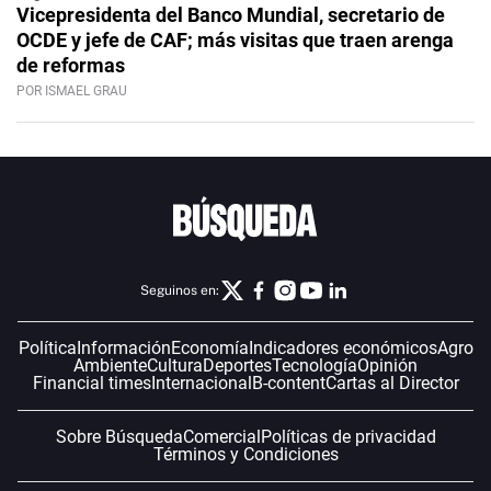
Vicepresidenta del Banco Mundial, secretario de
OCDE y jefe de CAF; más visitas que traen arenga
de reformas
POR ISMAEL GRAU
Seguinos en:
Política
Información
Economía
Indicadores económicos
Agro
Ambiente
Cultura
Deportes
Tecnología
Opinión
Financial times
Internacional
B-content
Cartas al Director
Sobre Búsqueda
Comercial
Políticas de privacidad
Términos y Condiciones