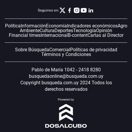
Seguinos en:
Política
Información
Economía
Indicadores económicos
Agro
Ambiente
Cultura
Deportes
Tecnología
Opinión
Financial times
Internacional
B-content
Cartas al Director
Sobre Búsqueda
Comercial
Políticas de privacidad
Términos y Condiciones
Pablo de María 1042 - 2418 8280
busquedaonline@busqueda.com.uy
Copyright busqueda.com.uy 2024 Todos los
derechos reservados