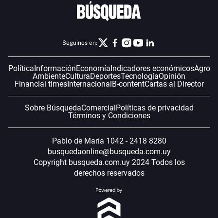
Seguinos en:
Política
Información
Economía
Indicadores económicos
Agro
Ambiente
Cultura
Deportes
Tecnología
Opinión
Financial times
Internacional
B-content
Cartas al Director
Sobre Búsqueda
Comercial
Políticas de privacidad
Términos y Condiciones
Pablo de María 1042 - 2418 8280
busquedaonline@busqueda.com.uy
Copyright busqueda.com.uy 2024 Todos los
derechos reservados