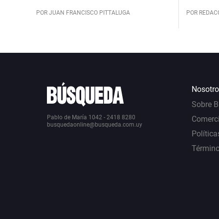
POR JUAN FRANCISCO PITTALUGA
POR REDAC
Nosotro
Sobre 
Pablo de María 1042 - 2418 8280
Comerci
busquedaonline@busqueda.com.uy
Política
Término