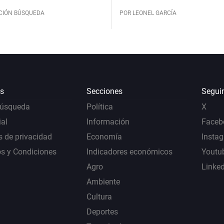
CIÓN BÚSQUEDA
POR LEONEL GARCÍA
s
Secciones
Segui
Búsqueda
Política
X
al
Información
Faceb
s de privacidad
Economía
Insta
s y Condiciones
Indicadores económicos
Youtu
Agro
Linke
Ambiente
Cultura
Deportes