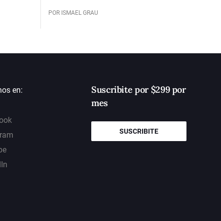
POR ISMAEL GRAU
Suscribite por $299 por
nos en:
mes
ook
SUSCRIBITE
gram
be
dIn