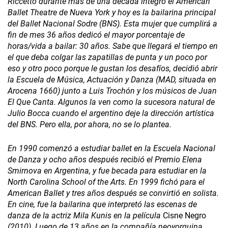
Riccetto durante más de una década integró el American
Ballet Theatre de Nueva York y hoy es la bailarina principal
del Ballet Nacional Sodre (BNS). Esta mujer que cumplirá a
fin de mes 36 años dedicó el mayor porcentaje de
horas/vida a bailar: 30 años. Sabe que llegará el tiempo en
el que deba colgar las zapatillas de punta y un poco por
eso y otro poco porque le gustan los desafíos, decidió abrir
la Escuela de Música, Actuación y Danza (MAD, situada en
Arocena 1660) junto a Luis Trochón y los músicos de Juan
El Que Canta. Algunos la ven como la sucesora natural de
Julio Bocca cuando el argentino deje la dirección artística
del BNS. Pero ella, por ahora, no se lo plantea.
En 1990 comenzó a estudiar ballet en la Escuela Nacional
de Danza y ocho años después recibió el Premio Elena
Smirnova en Argentina, y fue becada para estudiar en la
North Carolina School of the Arts. En 1999 fichó para el
American Ballet y tres años después se convirtió en solista.
En cine, fue la bailarina que interpretó las escenas de
danza de la actriz Mila Kunis en la película
Cisne Negro
(2010). Luego de 13 años en la compañía neoyorquina,