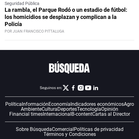
Seguridad Pública
La rambla, el Parque Rodó o un estadio de fútbol:
los homicidios se desplazan y complican a la
Policía
POR JUAN FRANCISCO PITTALUGA
Seguinos en:
Política
Información
Economía
Indicadores económicos
Agro
Ambiente
Cultura
Deportes
Tecnología
Opinión
Financial times
Internacional
B-content
Cartas al Director
Sobre Búsqueda
Comercial
Políticas de privacidad
Términos y Condiciones