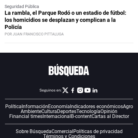
Seguridad Pública
La rambla, el Parque Rodó o un estadio de fútbol:
los homicidios se desplazan y complican a la
Policía
POR JUAN FRANCISCO PITTALUGA
Seguinos en:
Política
Información
Economía
Indicadores económicos
Agro
Ambiente
Cultura
Deportes
Tecnología
Opinión
Financial times
Internacional
B-content
Cartas al Director
Sobre Búsqueda
Comercial
Políticas de privacidad
Términos y Condiciones