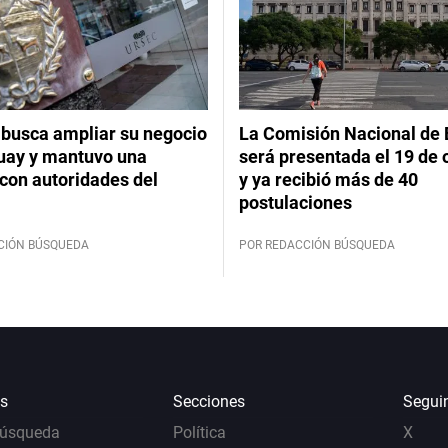
 busca ampliar su negocio
La Comisión Nacional de 
uay y mantuvo una
será presentada el 19 de 
con autoridades del
y ya recibió más de 40
postulaciones
CIÓN BÚSQUEDA
POR REDACCIÓN BÚSQUEDA
s
Secciones
Segui
Búsqueda
Política
X