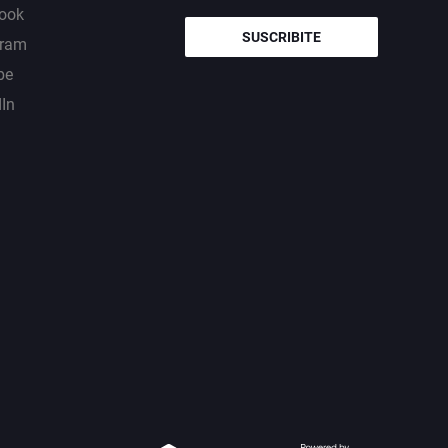
ook
SUSCRIBITE
gram
be
dIn