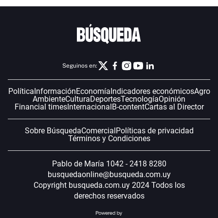
Seguinos en:
Política
Información
Economía
Indicadores económicos
Agro
Ambiente
Cultura
Deportes
Tecnología
Opinión
Financial times
Internacional
B-content
Cartas al Director
Sobre Búsqueda
Comercial
Políticas de privacidad
Términos y Condiciones
Pablo de María 1042 - 2418 8280
busquedaonline@busqueda.com.uy
Copyright busqueda.com.uy 2024 Todos los
derechos reservados