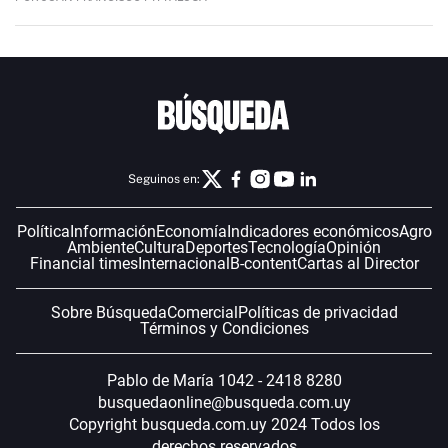
Seguinos en:
Política
Información
Economía
Indicadores económicos
Agro
Ambiente
Cultura
Deportes
Tecnología
Opinión
Financial times
Internacional
B-content
Cartas al Director
Sobre Búsqueda
Comercial
Políticas de privacidad
Términos y Condiciones
Pablo de María 1042 - 2418 8280
busquedaonline@busqueda.com.uy
Copyright busqueda.com.uy 2024 Todos los
derechos reservados