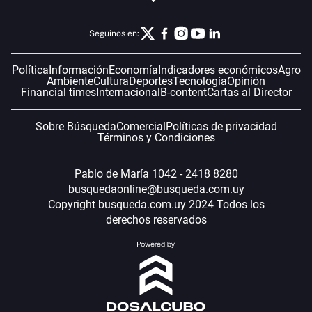
Seguinos en:
Política
Información
Economía
Indicadores económicos
Agro
Ambiente
Cultura
Deportes
Tecnología
Opinión
Financial times
Internacional
B-content
Cartas al Director
Sobre Búsqueda
Comercial
Políticas de privacidad
Términos y Condiciones
Pablo de María 1042 - 2418 8280
busquedaonline@busqueda.com.uy
Copyright busqueda.com.uy 2024 Todos los
derechos reservados