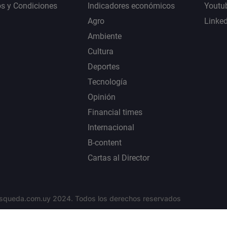
s y Condiciones
Indicadores económicos
Youtu
Agro
Linke
Ambiente
Cultura
Deportes
Tecnología
Opinión
Financial times
Internacional
B-content
Cartas al Director
squeda.com.uy 2024. Todos los derechos reservados