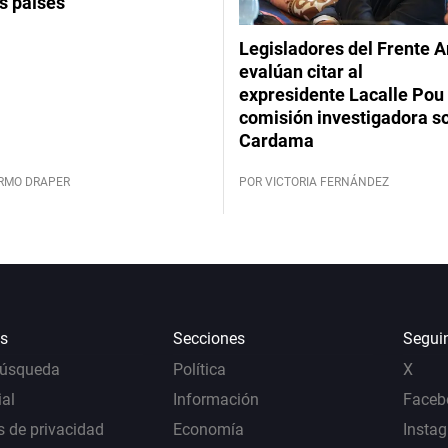
s países”
Legisladores del Frente 
evalúan citar al
expresidente Lacalle Pou 
comisión investigadora s
Cardama
ERMO DRAPER
POR VICTORIA FERNÁNDEZ
s
Secciones
Segui
Búsqueda
Política
X
al
Información
Faceb
s de privacidad
Economía
Insta