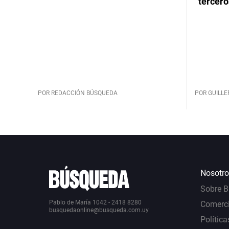
“tercero
POR REDACCIÓN BÚSQUEDA
POR GUILL
Nosotro
Sobre 
Pablo de María 1042 - 2418 8280
Comerci
busquedaonline@busqueda.com.uy
Política