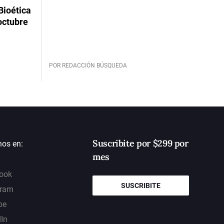
Bioética
octubre
POR REDACCIÓN BÚSQUEDA
Suscribite por $299 por
nos en:
mes
ook
SUSCRIBITE
gram
be
dIn