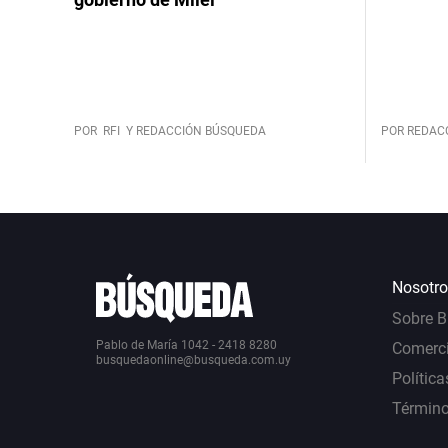
POR
RFI
Y REDACCIÓN BÚSQUEDA
POR REDAC
Nosotro
Sobre 
Pablo de María 1042 - 2418 8280
Comerci
busquedaonline@busqueda.com.uy
Política
Término