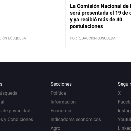
La Comisión Nacional de 
será presentada el 19 de 
y ya recibió más de 40
postulaciones
CIÓN BÚSQUEDA
POR REDACCIÓN BÚSQUEDA
s
Secciones
Segui
Búsqueda
Política
X
al
Información
Faceb
s de privacidad
Economía
Insta
s y Condiciones
Indicadores económicos
Youtu
Agro
Linke