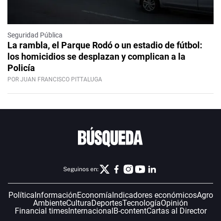
Seguridad Pública
La rambla, el Parque Rodó o un estadio de fútbol:
los homicidios se desplazan y complican a la
Policía
POR JUAN FRANCISCO PITTALUGA
Seguinos en:
Política
Información
Economía
Indicadores económicos
Agro
Ambiente
Cultura
Deportes
Tecnología
Opinión
Financial times
Internacional
B-content
Cartas al Director