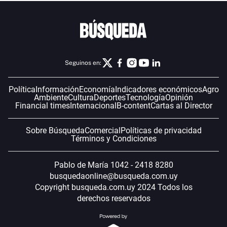
Seguinos en:
Política
Información
Economía
Indicadores económicos
Agro
Ambiente
Cultura
Deportes
Tecnología
Opinión
Financial times
Internacional
B-content
Cartas al Director
Sobre Búsqueda
Comercial
Políticas de privacidad
Términos y Condiciones
Pablo de María 1042 - 2418 8280
busquedaonline@busqueda.com.uy
Copyright busqueda.com.uy 2024 Todos los
derechos reservados