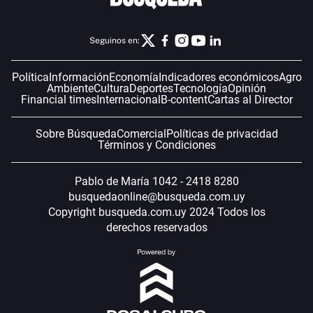
Seguinos en:
Política
Información
Economía
Indicadores económicos
Agro
Ambiente
Cultura
Deportes
Tecnología
Opinión
Financial times
Internacional
B-content
Cartas al Director
Sobre Búsqueda
Comercial
Políticas de privacidad
Términos y Condiciones
Pablo de María 1042 - 2418 8280
busquedaonline@busqueda.com.uy
Copyright busqueda.com.uy 2024 Todos los
derechos reservados