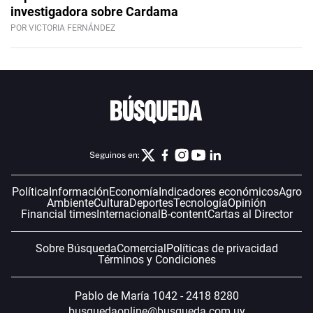
investigadora sobre Cardama
POR VICTORIA FERNÁNDEZ
Seguinos en:
Política
Información
Economía
Indicadores económicos
Agro
Ambiente
Cultura
Deportes
Tecnología
Opinión
Financial times
Internacional
B-content
Cartas al Director
Sobre Búsqueda
Comercial
Políticas de privacidad
Términos y Condiciones
Pablo de María 1042 - 2418 8280
busquedaonline@busqueda.com.uy