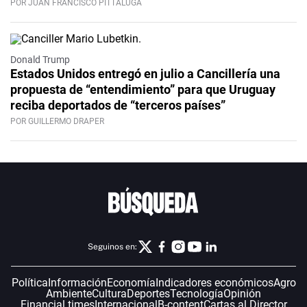
POR JUAN FRANCISCO PITTALUGA
Donald Trump
Estados Unidos entregó en julio a Cancillería una
propuesta de “entendimiento” para que Uruguay
reciba deportados de “terceros países”
POR GUILLERMO DRAPER
Seguinos en:
Política
Información
Economía
Indicadores económicos
Agro
Ambiente
Cultura
Deportes
Tecnología
Opinión
Financial times
Internacional
B-content
Cartas al Director