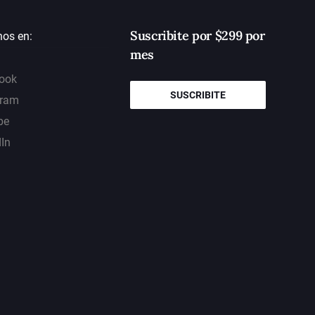
Suscribite por $299 por
nos en:
mes
ook
SUSCRIBITE
gram
be
dIn