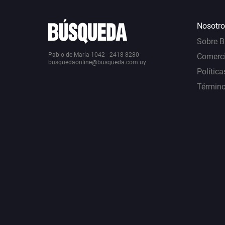
Nosotro
Sobre 
Pablo de María 1042 - 2418 8280
Comerci
busquedaonline@busqueda.com.uy
Política
Término