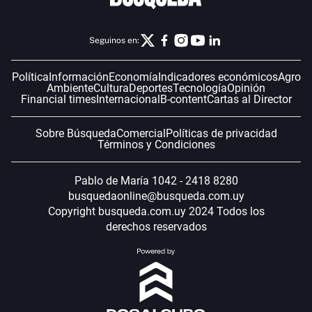
Seguinos en:
Política
Información
Economía
Indicadores económicos
Agro
Ambiente
Cultura
Deportes
Tecnología
Opinión
Financial times
Internacional
B-content
Cartas al Director
Sobre Búsqueda
Comercial
Políticas de privacidad
Términos y Condiciones
Pablo de María 1042 - 2418 8280
busquedaonline@busqueda.com.uy
Copyright busqueda.com.uy 2024 Todos los
derechos reservados